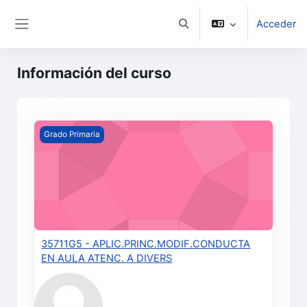
Salta al contenido principal
Acceder
Selector de búsqueda de e
Panel lateral
Información del curso
35711G5 - APLIC.PRINC.MODIF.CONDUCTA EN AULA A
Grado Primaria
35711G5 - APLIC.PRINC.MODIF.CONDUCTA
EN AULA ATENC. A DIVERS